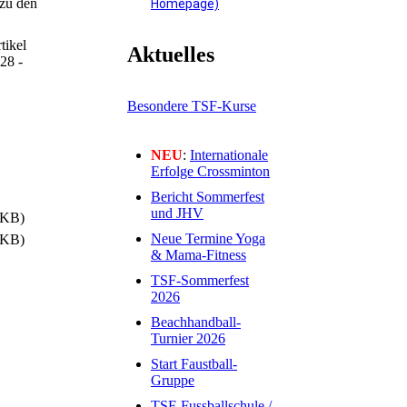
 zu den
Homepage)
tikel
Aktuelles
28 -
Besondere TSF-Kurse
NEU
:
Internationale
Erfolge Crossminton
Bericht Sommerfest
und JHV
5KB)
Neue Termine Yoga
5KB)
& Mama-Fitness
TSF-Sommerfest
2026
Beachhandball-
Turnier 2026
Start Faustball-
Gruppe
TSF-Fussballschule /