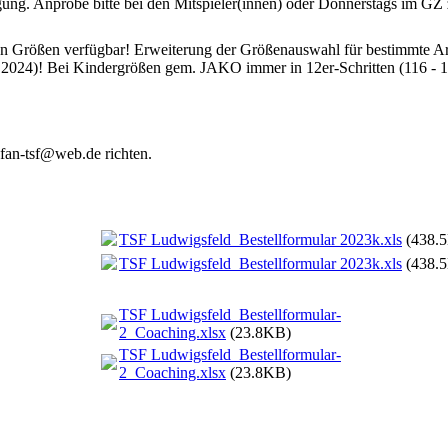
gung. Anprobe bitte bei den Mitspieler(innen) oder Donnerstags im GZ
aren Größen verfügbar! Erweiterung der Größenauswahl für bestimmte Ar
 2024)! Bei Kindergrößen gem. JAKO immer in 12er-Schritten (116 - 1
efan-tsf@web.de richten.
TSF Ludwigsfeld_Bestellformular 2023k.xls
(438.
TSF Ludwigsfeld_Bestellformular 2023k.xls
(438.
TSF Ludwigsfeld_Bestellformular-
2_Coaching.xlsx
(23.8KB)
TSF Ludwigsfeld_Bestellformular-
2_Coaching.xlsx
(23.8KB)