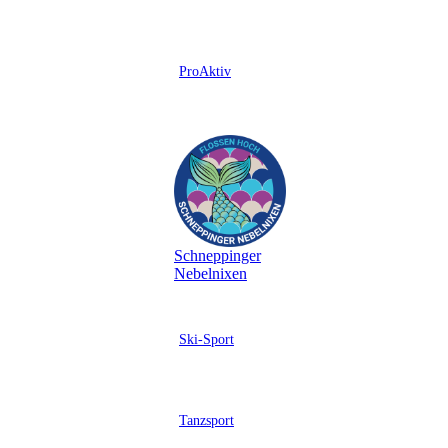
ProAktiv
Schneppinger
Nebelnixen
Ski-Sport
Tanzsport