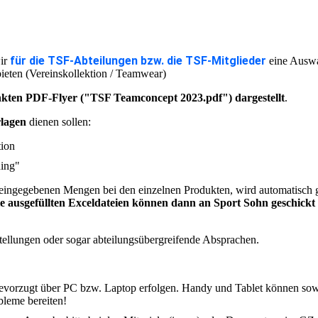
für die TSF-Abteilungen
bzw. die TSF-Mitglieder
ir
eine Auswa
eten (Vereinskollektion / Teamwear)
linkten PDF-Flyer ("TSF Teamconcept 2023.pdf") dargestellt
.
rlagen
dienen sollen:
tion
hing"
n eingegebenen Mengen bei den einzelnen Produkten, wird automatisch 
e ausgefüllten Exceldateien können dann an Sport Sohn geschick
tellungen oder sogar abteilungsübergreifende Absprachen.
e bevorzugt über PC bzw. Laptop erfolgen. Handy und Tablet können sow
bleme bereiten!